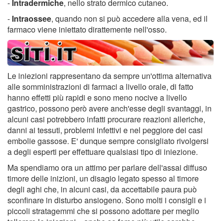
-
Intradermiche
, nello strato dermico cutaneo.
-
Intraossee
, quando non si può accedere alla vena, ed il
farmaco viene iniettato dirattemente nell'osso.
Le iniezioni rappresentano da sempre un'ottima alternativa
alle somministrazioni di farmaci a livello orale, di fatto
hanno effetti più rapidi e sono meno nocive a livello
gastrico, possono però avere anch'esse degli svantaggi, in
alcuni casi potrebbero infatti procurare reazioni alleriche,
danni ai tessuti, problemi infettivi e nel peggiore dei casi
embolie gassose. E' dunque sempre consigliato rivolgersi
a degli esperti per effettuare qualsiasi tipo di iniezione.
Ma spendiamo ora un attimo per parlare dell'assai diffuso
timore delle inizioni, un disagio legato spesso al timore
degli aghi che, in alcuni casi, da accettabile paura può
sconfinare in disturbo ansiogeno. Sono molti i consigli e i
piccoli stratagemmi che si possono adottare per meglio