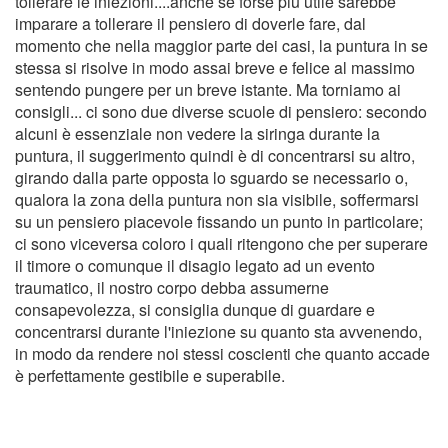
tollerare le iniezioni....anche se forse più utile sarebbe
imparare a tollerare il pensiero di doverle fare, dal
momento che nella maggior parte dei casi, la puntura in se
stessa si risolve in modo assai breve e felice al massimo
sentendo pungere per un breve istante. Ma torniamo ai
consigli... ci sono due diverse scuole di pensiero: secondo
alcuni è essenziale non vedere la siringa durante la
puntura, il suggerimento quindi è di concentrarsi su altro,
girando dalla parte opposta lo sguardo se necessario o,
qualora la zona della puntura non sia visibile, soffermarsi
su un pensiero piacevole fissando un punto in particolare;
ci sono viceversa coloro i quali ritengono che per superare
il timore o comunque il disagio legato ad un evento
traumatico, il nostro corpo debba assumerne
consapevolezza, si consiglia dunque di guardare e
concentrarsi durante l'iniezione su quanto sta avvenendo,
in modo da rendere noi stessi coscienti che quanto accade
è perfettamente gestibile e superabile.