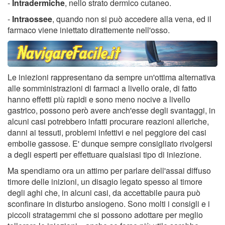
-
Intradermiche
, nello strato dermico cutaneo.
-
Intraossee
, quando non si può accedere alla vena, ed il
farmaco viene iniettato dirattemente nell'osso.
Le iniezioni rappresentano da sempre un'ottima alternativa
alle somministrazioni di farmaci a livello orale, di fatto
hanno effetti più rapidi e sono meno nocive a livello
gastrico, possono però avere anch'esse degli svantaggi, in
alcuni casi potrebbero infatti procurare reazioni alleriche,
danni ai tessuti, problemi infettivi e nel peggiore dei casi
embolie gassose. E' dunque sempre consigliato rivolgersi
a degli esperti per effettuare qualsiasi tipo di iniezione.
Ma spendiamo ora un attimo per parlare dell'assai diffuso
timore delle inizioni, un disagio legato spesso al timore
degli aghi che, in alcuni casi, da accettabile paura può
sconfinare in disturbo ansiogeno. Sono molti i consigli e i
piccoli stratagemmi che si possono adottare per meglio