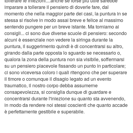
tollerare le iniezioni....anche se forse più utile sarebbe
imparare a tollerare il pensiero di doverle fare, dal
momento che nella maggior parte dei casi, la puntura in se
stessa si risolve in modo assai breve e felice al massimo
sentendo pungere per un breve istante. Ma torniamo ai
consigli... ci sono due diverse scuole di pensiero: secondo
alcuni è essenziale non vedere la siringa durante la
puntura, il suggerimento quindi è di concentrarsi su altro,
girando dalla parte opposta lo sguardo se necessario o,
qualora la zona della puntura non sia visibile, soffermarsi
su un pensiero piacevole fissando un punto in particolare;
ci sono viceversa coloro i quali ritengono che per superare
il timore o comunque il disagio legato ad un evento
traumatico, il nostro corpo debba assumerne
consapevolezza, si consiglia dunque di guardare e
concentrarsi durante l'iniezione su quanto sta avvenendo,
in modo da rendere noi stessi coscienti che quanto accade
è perfettamente gestibile e superabile.